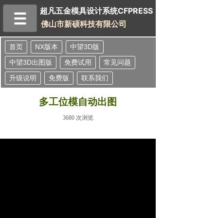
超凡五金模具设计系统
超凡五金模具设计系统
CFPRESS
佛山市新硕科技有限公司
首页
NX版本
中望3D版
中望3D出图版
免费试用
常见问题
升级说明
免费版
联系我们
多工位模自动出图
3680
次浏览