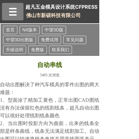
超凡五金模具设计系统
超凡五金模具设计系统
CFPRESS
佛山市新硕科技有限公司
首页
NX版本
中望3D版
中望3D出图版
免费试用
常见问题
升级说明
免费版
联系我们
自动串线
5403
次浏览
自动出图解决了种汽车模具的零件出图的两大
难题：
1、型面涂了精加工黄色，正常出图CAD图纸
没有办法保留红色的线割线条，超凡自动出图
可以很好处理线割线条颜色
2、当出图时投影方向为曲面，出来的线条全
部是样条曲线，线条无法满足线割加工。自动
出图可以快速将样条串接并用直线圆弧表示，