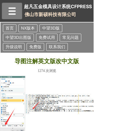
超凡五金模具设计系统
超凡五金模具设计系统
CFPRESS
佛山市新硕科技有限公司
首页
NX版本
中望3D版
中望3D出图版
免费试用
常见问题
升级说明
免费版
联系我们
导图注解英文版改中文版
1274
次浏览