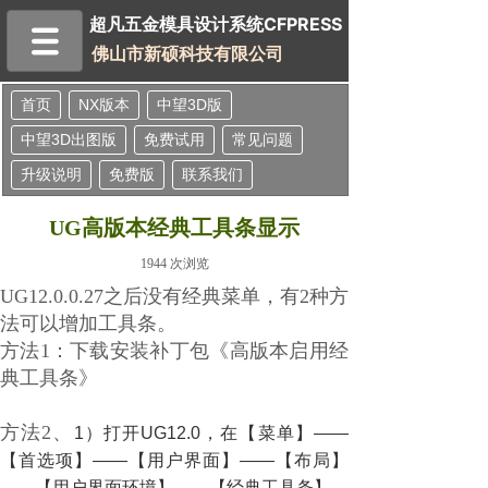
超凡五金模具设计系统
超凡五金模具设计系统
CFPRESS
佛山市新硕科技有限公司
首页
NX版本
中望3D版
中望3D出图版
免费试用
常见问题
升级说明
免费版
联系我们
UG高版本经典工具条显示
1944
次浏览
UG12.0.0.27之后没有经典菜单，有2种方
法可以增加工具条。
方法1：下载安装补丁包《高版本启用经
典工具条》
方法2、
1）打开UG12.0，在【菜单】——
【首选项】——【用户界面】——【布局】
——【用户界面环境】——【经典工具条】