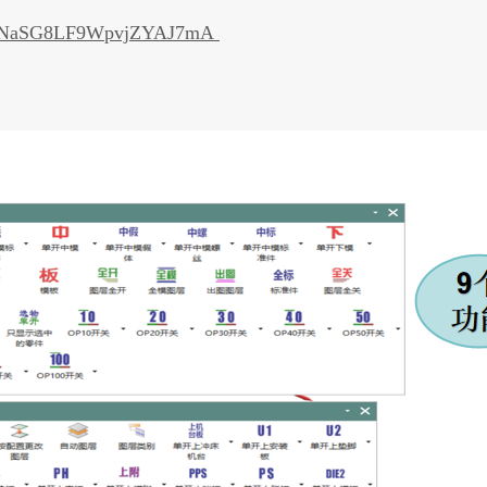
1cJnNaSG8LF9WpvjZYAJ7mA